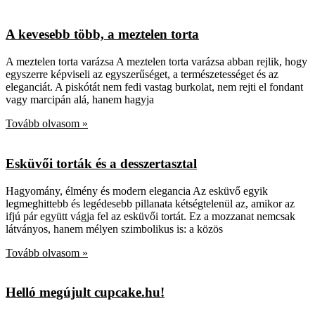
A kevesebb több, a meztelen torta
A meztelen torta varázsa A meztelen torta varázsa abban rejlik, hogy
egyszerre képviseli az egyszerűséget, a természetességet és az
eleganciát. A piskótát nem fedi vastag burkolat, nem rejti el fondant
vagy marcipán alá, hanem hagyja
Tovább olvasom »
Esküvői torták és a desszertasztal
Hagyomány, élmény és modern elegancia Az esküvő egyik
legmeghittebb és legédesebb pillanata kétségtelenül az, amikor az
ifjú pár együtt vágja fel az esküvői tortát. Ez a mozzanat nemcsak
látványos, hanem mélyen szimbolikus is: a közös
Tovább olvasom »
Helló megújult cupcake.hu!