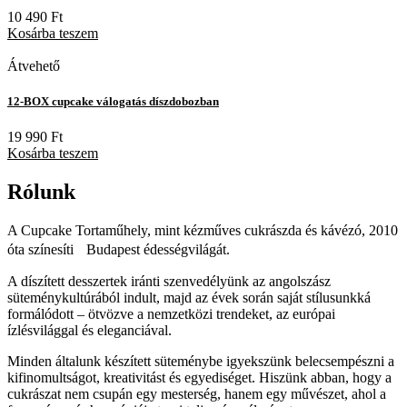
10 490
Ft
Kosárba teszem
Átvehető
12-BOX cupcake válogatás díszdobozban
19 990
Ft
Kosárba teszem
Rólunk
A Cupcake Tortaműhely, mint kézműves cukrászda és kávézó, 2010
óta színesíti Budapest édességvilágát.
A díszített desszertek iránti szenvedélyünk az angolszász
süteménykultúrából indult, majd az évek során saját stílusunkká
formálódott – ötvözve a nemzetközi trendeket, az európai
ízlésvilággal és eleganciával.
Minden általunk készített süteménybe igyekszünk belecsempészni a
kifinomultságot, kreativitást és egyediséget. Hiszünk abban, hogy a
cukrászat nem csupán egy mesterség, hanem egy művészet, ahol a