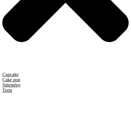
Cupcake
Cake pop
Sütemény
Torta