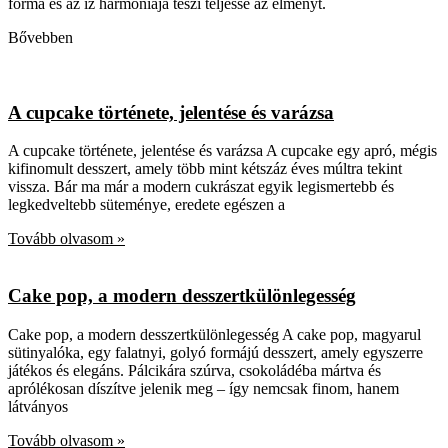
forma és az íz harmóniája teszi teljessé az élményt.
Bővebben
A cupcake története, jelentése és varázsa
A cupcake története, jelentése és varázsa A cupcake egy apró, mégis
kifinomult desszert, amely több mint kétszáz éves múltra tekint
vissza. Bár ma már a modern cukrászat egyik legismertebb és
legkedveltebb süteménye, eredete egészen a
Tovább olvasom »
Cake pop, a modern desszertkülönlegesség
Cake pop, a modern desszertkülönlegesség A cake pop, magyarul
sütinyalóka, egy falatnyi, golyó formájú desszert, amely egyszerre
játékos és elegáns. Pálcikára szúrva, csokoládéba mártva és
aprólékosan díszítve jelenik meg – így nemcsak finom, hanem
látványos
Tovább olvasom »