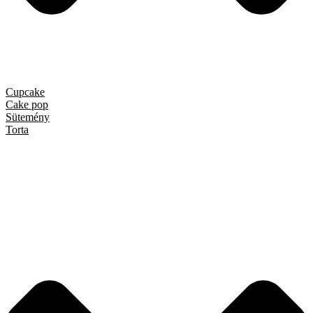
Cupcake
Cake pop
Sütemény
Torta