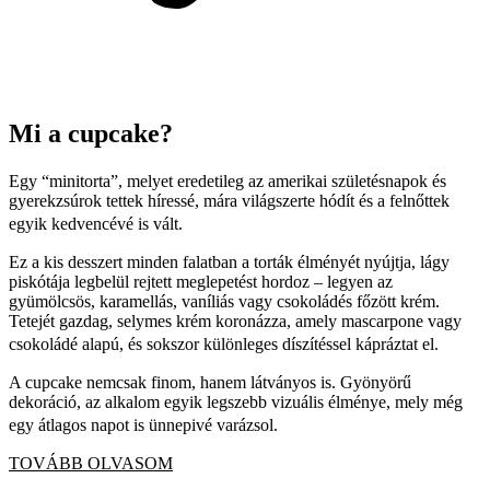
Mi a cupcake?
Egy “minitorta”, melyet eredetileg az amerikai születésnapok és
gyerekzsúrok tettek híressé, mára világszerte hódít és a felnőttek
egyik kedvencévé is vált.
Ez a kis desszert minden falatban a torták élményét nyújtja, lágy
piskótája legbelül rejtett meglepetést hordoz – legyen az
gyümölcsös, karamellás, vaníliás vagy csokoládés főzött krém.
Tetejét gazdag, selymes krém koronázza, amely mascarpone vagy
csokoládé alapú, és sokszor különleges díszítéssel kápráztat el.
A cupcake nemcsak finom, hanem látványos is. Gyönyörű
dekoráció, az alkalom egyik legszebb vizuális élménye, mely még
egy átlagos napot is ünnepivé varázsol.
TOVÁBB OLVASOM