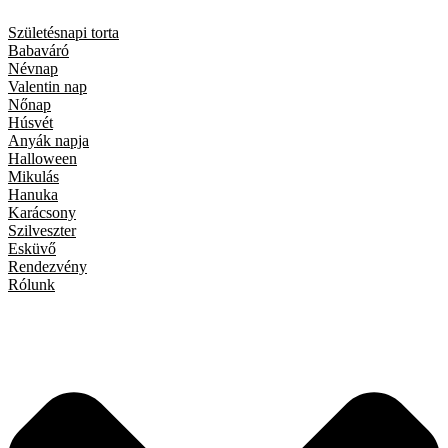
Születésnapi torta
Babaváró
Névnap
Valentin nap
Nőnap
Húsvét
Anyák napja
Halloween
Mikulás
Hanuka
Karácsony
Szilveszter
Esküvő
Rendezvény
Rólunk