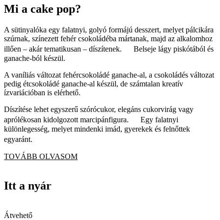
Mi a cake pop?
A sütinyalóka egy falatnyi, golyó formájú desszert, melyet pálcikára
szúrnak, színezett fehér csokoládéba mártanak, majd az alkalomhoz
illően – akár tematikusan – díszítenek. Belseje lágy piskótából és
ganache-ból készül.
A vaníliás változat fehércsokoládé ganache-al, a csokoládés változat
pedig étcsokoládé ganache-al készül, de számtalan kreatív
ízvariációban is elérhető.
Díszítése lehet egyszerű szórócukor, elegáns cukorvirág vagy
aprólékosan kidolgozott marcipánfigura. Egy falatnyi
különlegesség, melyet mindenki imád, gyerekek és felnőttek
egyaránt.
TOVÁBB OLVASOM
Itt a nyár
Átvehető