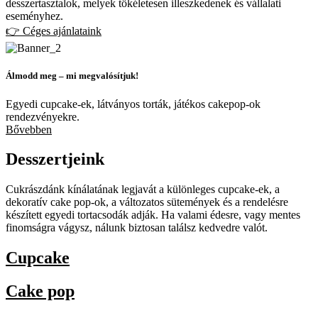
desszertasztalok, melyek tökéletesen illeszkedenek és vállalati
eseményhez.
👉 Céges ajánlataink
Álmodd meg – mi megvalósítjuk!
Egyedi cupcake-ek, látványos torták, játékos cakepop-ok
rendezvényekre.
Bővebben
Desszertjeink
Cukrászdánk kínálatának legjavát a különleges cupcake-ek, a
dekoratív cake pop-ok, a változatos sütemények és a rendelésre
készített egyedi tortacsodák adják. Ha valami édesre, vagy mentes
finomságra vágysz, nálunk biztosan találsz kedvedre valót.
Cupcake
Cake pop