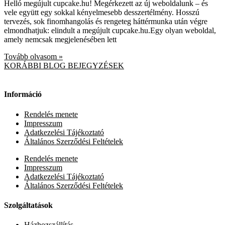
Helló megújult cupcake.hu! Megérkezett az új weboldalunk – és
vele együtt egy sokkal kényelmesebb desszertélmény. Hosszú
tervezés, sok finomhangolás és rengeteg háttérmunka után végre
elmondhatjuk: elindult a megújult cupcake.hu.Egy olyan weboldal,
amely nemcsak megjelenésében lett
Tovább olvasom »
KORÁBBI BLOG BEJEGYZÉSEK
Információ
Rendelés menete
Impresszum
Adatkezelési Tájékoztató
Általános Szerződési Feltételek
Rendelés menete
Impresszum
Adatkezelési Tájékoztató
Általános Szerződési Feltételek
Szolgáltatások
Házhozszállítás